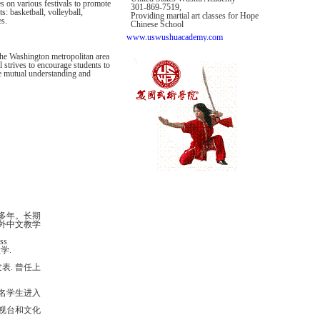
s on various festivals to promote
301-869-7519,
: basketball, volleyball,
Providing martial art classes for Hope
es.
Chinese School
www.uswushuacademy.com
the Washington metropolitan area
 strives to encourage students to
e mutual understanding and
多年。长期
外中文教学
ss
学.
表. 曾任上
。
多名学生进入
电视台和文化