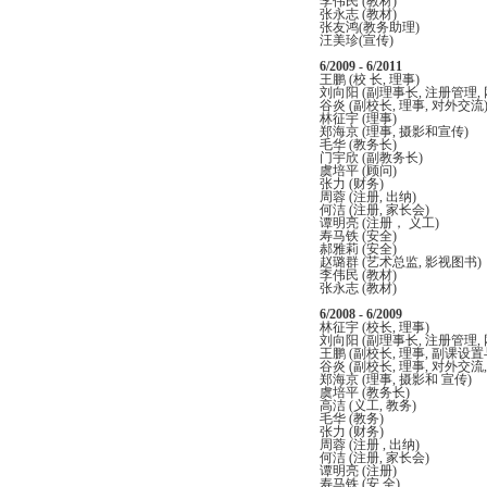
李伟民 (教材)
张永志 (教材)
张友鸿(教务助理)
汪美珍(宣传)
6/2009 - 6/2011
王鹏 (校 长, 理事)
刘向阳 (副理事长, 注册管理
谷炎 (副校长, 理事, 对外交流
林征宇 (理事)
郑海京 (理事, 摄影和宣传)
毛华 (教务长)
门宇欣 (副教务长)
虞培平 (顾问)
张力 (财务)
周蓉 (注册, 出纳)
何洁 (注册, 家长会)
谭明亮 (注册， 义工)
寿马铁 (安全)
郝雅莉 (安全)
赵璐群 (艺术总监, 影视图书)
李伟民 (教材)
张永志 (教材)
6/2008 - 6/2009
林征宇 (校长, 理事)
刘向阳 (副理事长, 注册管理,
王鹏 (副校长, 理事, 副课设
谷炎 (副校长, 理事, 对外交流
郑海京 (理事, 摄影和 宣传)
虞培平 (教务长)
高洁 (义工, 教务)
毛华 (教务)
张力 (财务)
周蓉 (注册 , 出纳)
何洁 (注册, 家长会)
谭明亮 (注册)
寿马铁 (安 全)