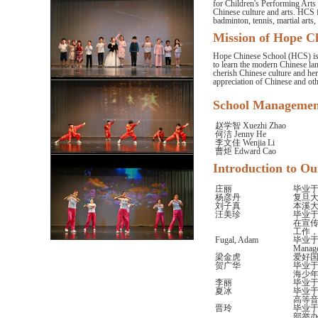
for Children's Performing Arts
Chinese culture and arts. HCS f
badminton, tennis, martial art
Mission of Hop
Hope Chinese School (HCS) is a
to learn the modern Chinese la
cherish Chinese culture and he
appreciation of Chinese and oth
School Manage
赵学智 Xuezhi Zhao
何洁 Jenny He
李文佳 Wenjia Li
曹炬 Edward Cao
Introduction to
庄丽
毕业
杨彦丹
复旦大
刘子真
本溪大
汪美珍
毕业
在宣
工作
Fugal, Adam
毕业于美国
Man
梁金虎
爱好国
贺广华
毕业于
海少年
李丽
毕业于
夏冰
毕业于
高等音
晋玲
毕业于
部举办