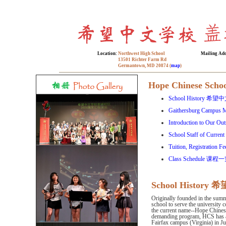
Location:
Northwest High School
Mailing Ad
13501 Richter Farm Rd
Germantown, MD 20874 (
map
)
Hope Chinese Scho
School History 
Gaithersburg Camp
Introduction to Our
School Staff of Cur
Tuition, Registrati
Class Schedule 课
School Histo
Originally founded in the summ
school to serve the university 
the current name--Hope Chinese 
demanding program, HCS has at
Fairfax campus (Virginia) in 