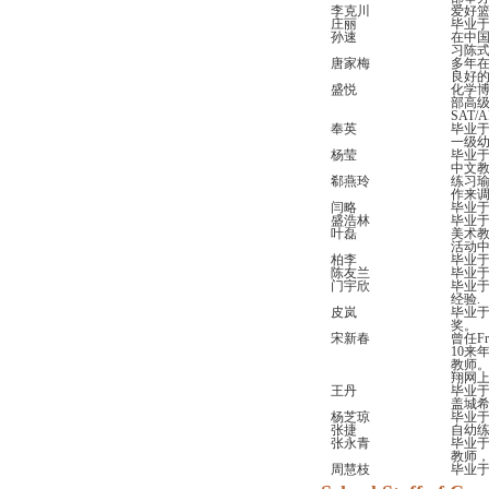
李克川
爱好篮
庄丽
毕业
孙速
在中
习陈
唐家梅
多年
良好
盛悦
化学
部高
SAT
奉英
毕业
一级
杨莹
毕业
中文教
郗燕玲
练习
作来
闫略
毕业于
盛浩林
毕业
叶磊
美术教
活动
柏李
毕业于
陈友兰
毕业于
门宇欣
毕业于天
经验.
皮岚
毕业于
奖。
宋新春
曾任Fre
10来
教师
翔网上
王丹
毕业于
盖城
杨芝琼
毕业于
张捷
自幼练
张永青
毕业于
教师
周慧枝
毕业于