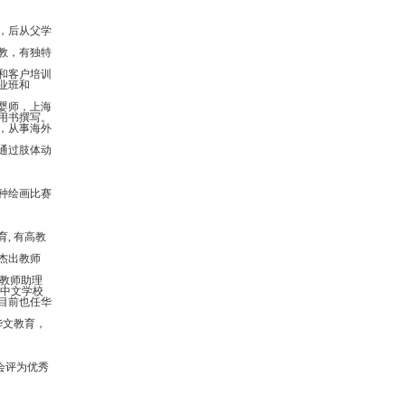
，后从父学
教，有独特
和客户培训
业班和
婴师，上海
用书撰写。
，从事海外
通过肢体动
各种绘画比赛
教育, 有高教
杰出教师
学校任教师助理
望中文学校
目前也任华
华文教育，
会评为优秀