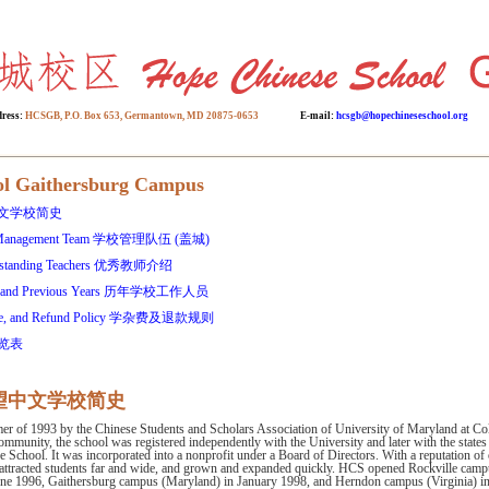
dress:
HCSGB, P.O. Box 653, Germantown, MD 20875-0653
E-mail:
hcsgb@hopechineseschool.org
ol Gaithersburg Campus
希望中文学校简史
us Management Team 学校管理队伍 (盖城)
 Outstanding Teachers 优秀教师介绍
rent and Previous Years 历年学校工作人员
on Fee, and Refund Policy 学杂费及退款规则
程一览表
ry 希望中文学校简史
er of 1993 by the Chinese Students and Scholars Association of University of Maryland at Co
community, the school was registered independently with the University and later with the state
School. It was incorporated into a nonprofit under a Board of Directors. With a reputation of 
tracted students far and wide, and grown and expanded quickly. HCS opened Rockville camp
June 1996, Gaithersburg campus (Maryland) in January 1998, and Herndon campus (Virginia) i