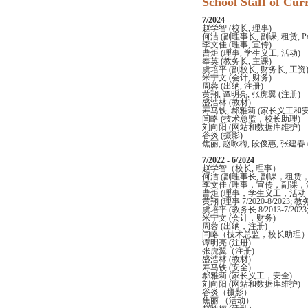
School Staff of 
7/2024 -
赵学智 (校长, 理事)
何洁 (副理事长, 副课, 租赁, Pay
李文佳 (理事, 宣传)
曹炬 (理事, 学生义工, 活动)
奉英 (教务长, 主课)
虞培平 (副校长, 财务长, 工资
米宁文 (会计, 财务)
周蓉 (出纳, 注册)
黄翔, 谭明亮, 张虎翼 (注册)
盛浩林 (教材)
寿马铁, 郝雅莉 (家长义工和安
闫略 (技术总监，校长助理)
刘向阳 (网站和数据库维护)
谷炎 (摄影)
焦丽, 赵咏梅, 段俊惠, 张建春
7/2022 - 6/2024
赵学智（校长, 理事）
何洁 (副理事长, 副课，租赁，P
李文佳 (理事，宣传，副课，
曹炬 (理事，学生义工，活
黄翔 (理事 7/2020-8/2023; 教务
虞培平 (教务长 8/2013-7/2023
米宁文 (会计，财务)
周蓉 (出纳，注册)
闫略（技术总监，校长助理
谭明亮 (注册)
张虎翼（注册)
盛浩林 (教材)
寿马铁 (安全)
郝雅莉 (家长义工，安全)
刘向阳 (网站和数据库维护)
谷炎（摄影）
焦丽 （活动）