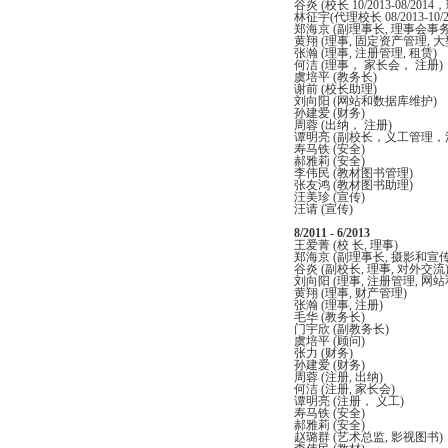
谷炎 (校长 10/2013-08/2
林征宇(代理校长 08/2013-10/
郑海京 (副理事长, 理事会
黄翔 (理事, 固定资产管理, 
张瀚 (理事, 注册管理, 租赁)
何洁 (理事， 家长会， 注册)
虞培平 (教务长)
谢前 (校长助理)
刘向阳 (网站和数据库维护)
孙建爱 (财务)
周蓉 (出纳， 注册)
谭明亮 (副校长，义工管理，
寿马铁 (安全)
郝雅莉 (安全)
李伟民 (教材图书管理)
张友鸿 (教材图书助理)
汪美珍 (宣传)
汪请 (宣传)
8/2011 - 6/2013
王爱菁 (校 长, 理事)
郑海京 (副理事长, 摄影和宣传
谷炎 (副校长, 理事, 对外交流
刘向阳 (理事, 注册管理, 网
黄翔 (理事, 财产管理)
张瀚 (理事, 注册)
毛华 (教务长)
门宇欣 (副教务长)
虞培平 (顾问)
张力 (财务)
孙建爱 (财务)
周蓉 (注册, 出纳)
何洁 (注册, 家长会)
谭明亮 (注册， 义工)
寿马铁 (安全)
郝雅莉 (安全)
赵璐群 (艺术总监, 影视图书)