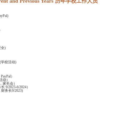
Current and Previous Years 历年学校工作人员
Pal)
)
全)
 (学校活动)
ayPal）
活动）
动，家长会）
长 9/2023-6/2024）
; 财务长9/2023)
）