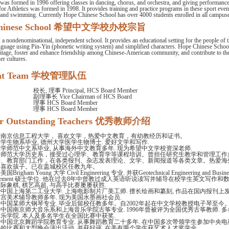
 was formed in 1996 offering classes in dancing, chorus, and orchestra, and giving performance
or Athletics was formed in 1998. It provides training and practice programs in these sport events
s, and swimming. Currently Hope Chinese School has over 4000 students enrolled in all campus
e Chinese School 希望中文学校办校宗旨
 nondenominational, independent school. It provides an educational setting for the people of 
nguage using Pin-Yin (phonetic writing system) and simplified characters. Hope Chinese School
ritage, foster and enhance friendship among Chinese-American community, and contribute to th
er cultures.
ment Team 学校管理队伍
校长, 理事 Principal, HCS Board Member
副理事长 Vice Chairman of HCS Board
理事 HCS Board Member
理事 HCS Board Member
 Our Outstanding Teachers 优秀教师介绍
于南京信息工程大学， 喜欢文学，热爱中文教育，有幼教经历和证书。
学生物系毕业, 德州大学医学生物博士. 爱好文学和写作.
学师范中文系毕业, 从事海外中文教育多年. 现为希望中文学校资深老师.
于师范大学历史系，接受过心理学、教育学等课程培训。曾担任研究生教学和管理工作
传、教育部门工作，在各类报刊、杂志发表理论、文学、新闻报道等各类文章。热爱海
，喜欢孩子。已在盖城校区任教九年。
Brigham Young 大学 Civil Engineering 专业. 并获Geotechnical Engineering and Busine
agement 硕士学位. 他在过去8年中曾教过成人英语听说读写并辅导在校学生英文写作和数
际象棋, 棋艺高超, 与高手比赛屡屡获胜.
中国上海第二工业大学. 上海电影制片厂美工师. 擅长绘画和纂刻, 作品在国内报刊上发
宫美术辅导教师多年. 现为美国水墨画社会员.
中国某师大钢琴专业. 毕业后留校任教多年。自2002年起在中文学校教授电子琴至今
中国南京师大音乐系和上海音乐学院古筝专业. 1996年曾被评为全国优秀古筝教师. 
乐学院. 本人及多名学生在全国比赛中获奖.
中国北京舞蹈学院教育专业. 从事舞蹈教育二十多年. 在中国多次带领学生参加中央
的比赛和大型晚会演出活动, 并获好评. 在美有两个学生获艺术人才奖学金.