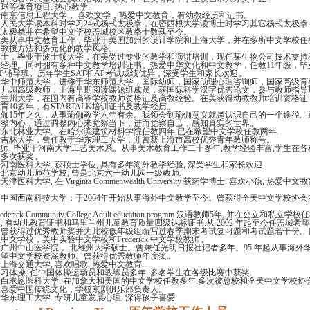
球等体育项目. 热心教学.
于南京信息工程大学， 喜欢文学，热爱中文教育，有幼教经历和证书。
国人民大学读本科时学习24式杨式太极拳，在密西根大学读博士时学习其它杨式太极拳
式太极拳并在希望中文学校盖城校区教拳十数载至今。
在美从事中文教育工作，毕业于美国加州的设计学院和上海大学，并在多所中文学校任
的教授方法和多元化的教学风格。
博士，毕业于波士顿大学，在美受过专业的教学和演讲培训，现任某生物公司技术支持
级经理。同时拥有多种中文教学培训证书。热爱中华文化和中文教学，任教11年级，毕
/AP辅导班。历年学生SAT和AP考试成绩优异，深受学生和家长欢迎。
于华中师范大学，进修于华东师范大学，国际幼师，国家助理心理咨询师，国家高级育
幼儿园高级教师，上海早期阅读课题组成员，获国际科学汉字优秀论文，参与教师指导
于兰州大学，在国内有高等学校教师资格证及高教经验。在美获得幼教教师培训资格证
育10多年，有STARTALK培训证书及教学经历。
瑜伽15年之久，从事瑜伽教学六年有余。我领会到瑜伽意义就是认识自己的一个途径。
调整内心，通过调整内心来觉察当下，进而觉察自己，感知真实的世界。
东北林业大学。在哈尔滨建筑材料学院任教四年,已在希望中文学校任教两年.
于吉林大学，曾任教于华东理工大学，并曾获上海市高校优秀青年教师称号。
师, 毕业于河南大学工艺美术系。从事美术教育工作二十多年,教学经验丰富,学生在
中多次获奖。
河南医科大学. 获硕士学位, 具有多年海外教学经验, 深受学生和家长欢迎.
北京幼儿师范学校, 曾是北京六一幼儿园一级教师.
津医科大学, 在 Virginia Commenwealth University 获药学博士. 喜欢小孩, 热爱中文
中国西南科技大学；于2004年开始从事海外中文教学至今。曾获得全美中文学校协会
derick Community College Adult education program 汉语教师5年, 并在公立和私立
年, 有幼儿教育证书和马里兰州儿童教育质量四级达标证书.从 2002 年起至今任盖城希
。曾获得过优秀教师奖并为此校低年级组编写过春季期末考试复习题和考试题若干份。
中文学校，美中实验中文学校和Frederick 中文学校教师。
广州中山医学院， 北维州大学硕士。曾兼任光明日报社记者多年。95 年起从事海外
希望中文学校资深教师。曾获得优秀教师年度奖。
上海交通大学, 喜欢唱歌, 热爱中文教育.
习体操, 任中国体操运动员和教练员多年. 多名学生在各级比赛中获奖.
白求恩医科大学. 在加拿大和美国的中文学校任教多年.多次被总校和全美中文学校协
，喜爱中国传统文化，学校京剧俱乐部负责人。
华东理工大学. 专研儿童发展心理, 深得孩子喜爱.