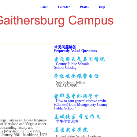
Home
Calendar
Photos
Help
常见问题解答
Fequently Asked Questions
County Public Schools
School Closing
Safe School Hotline
301-517-5995
How to earn general elective credit
(Chinese) from Montgomery County
Public School?
llege Park as a Chinese language
学生作文园地
s of Maryland and Virginia under
outstanding faculty and
us (Maryland) in June 1995,
n January 2001. In addition, HCS
United States Wushu Academy