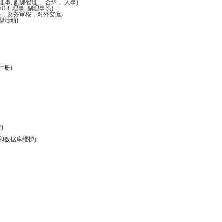
014，理事, 副课管理， 合约， 人事)
2013, 理事, 副理事长)
事务，财务审核，对外交流)
大型活动)
注册)
)
)
站和数据库维护)