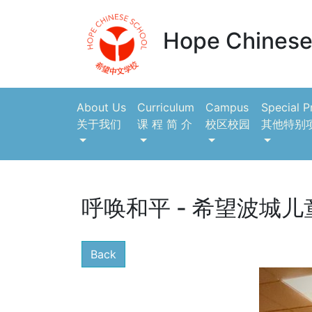
Hope Chinese
About Us
Curriculum
Campus
Special 
关于我们
课 程 简 介
校区校园
其他特别
呼唤和平 - 希望波城
Back